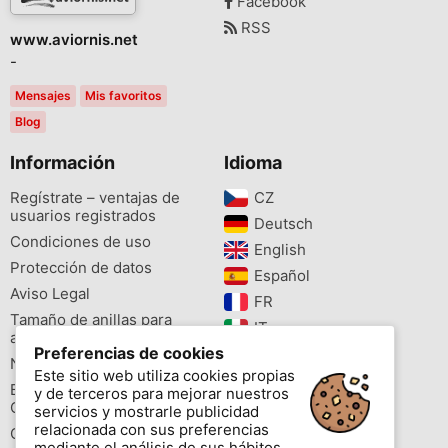
Facebook
RSS
www.aviornis.net
-
Mensajes
Mis favoritos
Blog
Información
Idioma
Regístrate – ventajas de
CZ‎
usuarios registrados
Deutsch‎
Condiciones de uso
English‎
Protección de datos
Español‎
Aviso Legal
FR‎
Tamaño de anillas para
IT‎
aves
Preferencias de cookies
NL‎
Newsletter
Este sitio web utiliza cookies propias
PL‎
Buscador de especies
y de terceros para mejorar nuestros
PT‎
Cites
servicios y mostrarle publicidad
relacionada con sus preferencias
Colores de las anillas
mediante el análisis de sus hábitos