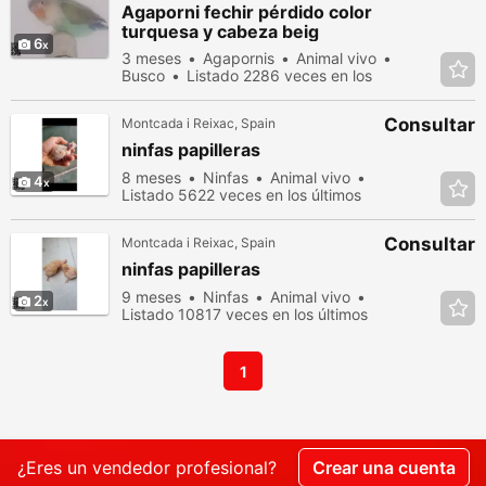
Agaporni fechir pérdido color
turquesa y cabeza beig
6
3 meses
Agapornis
Animal vivo
Busco
Listado 2286 veces en los
últimos dias
Consultar
Montcada i Reixac, Spain
ninfas papilleras
8 meses
Ninfas
Animal vivo
4
Listado 5622 veces en los últimos
dias
Consultar
Montcada i Reixac, Spain
ninfas papilleras
9 meses
Ninfas
Animal vivo
2
Listado 10817 veces en los últimos
dias
1
¿Eres un vendedor profesional?
Crear una cuenta