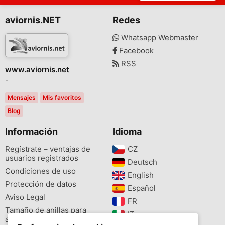
aviornis.NET
Redes
Whatsapp Webmaster
Facebook
RSS
www.aviornis.net
-
Mensajes
Mis favoritos
Blog
Información
Idioma
Regístrate – ventajas de
CZ‎
usuarios registrados
Deutsch‎
Condiciones de uso
English‎
Protección de datos
Español‎
Aviso Legal
FR‎
Tamaño de anillas para
IT‎
aves