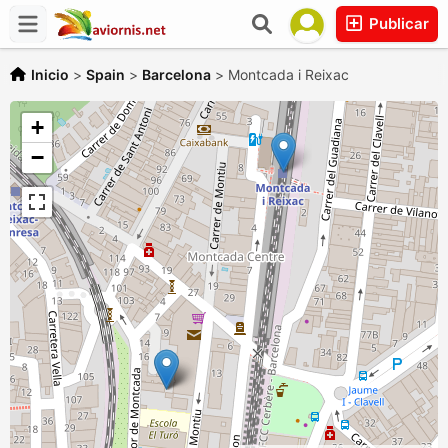
Publicar
Inicio
>
Spain
>
Barcelona
>
Montcada i Reixac
+
−