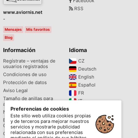
Facebook
RSS
www.aviornis.net
-
Mensajes
Mis favoritos
Blog
Información
Idioma
Regístrate – ventajas de
CZ‎
usuarios registrados
Deutsch‎
Condiciones de uso
English‎
Protección de datos
Español‎
Aviso Legal
FR‎
Tamaño de anillas para
IT‎
aves
Preferencias de cookies
NL‎
Newsletter
Este sitio web utiliza cookies propias
PL‎
Buscador de especies
y de terceros para mejorar nuestros
PT‎
Cites
servicios y mostrarle publicidad
relacionada con sus preferencias
Colores de las anillas
mediante el análisis de sus hábitos