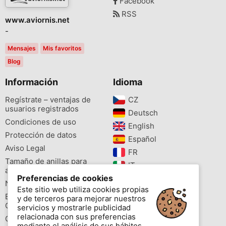
Facebook
RSS
www.aviornis.net
-
Mensajes
Mis favoritos
Blog
Información
Idioma
Regístrate – ventajas de
CZ‎
usuarios registrados
Deutsch‎
Condiciones de uso
English‎
Protección de datos
Español‎
Aviso Legal
FR‎
Tamaño de anillas para
IT‎
aves
Preferencias de cookies
NL‎
Newsletter
Este sitio web utiliza cookies propias
PL‎
Buscador de especies
y de terceros para mejorar nuestros
PT‎
Cites
servicios y mostrarle publicidad
relacionada con sus preferencias
Colores de las anillas
mediante el análisis de sus hábitos