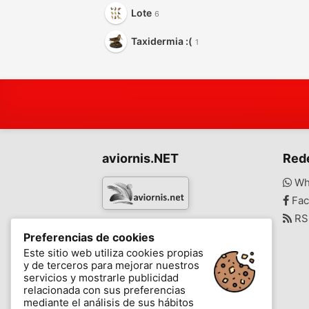
Lote
6
Taxidermia :(
1
aviornis.NET
Red
Wh
Fac
RS
www.aviornis.net
Preferencias de cookies
-
Este sitio web utiliza cookies propias
y de terceros para mejorar nuestros
Mensajes
Mis favoritos
Blog
servicios y mostrarle publicidad
relacionada con sus preferencias
mediante el análisis de sus hábitos