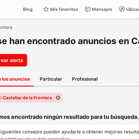
Blog
Mis favoritos
Mensajes
Ubica
rontera
se han encontrado anuncios en Ca
ear alerta
 los anuncios
Particular
Profesional
 Castellar de la Frontera
os encontrado ningún resultado para tu búsqueda..
siguientes consejos pueden ayudarte a obtener mejores result