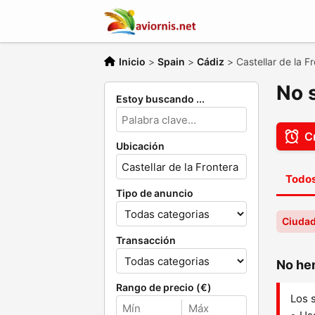
Inicio
>
Spain
>
Cádiz
>
Castellar de la F
No 
Estoy buscando ...
Cr
Ubicación
Todos
Tipo de anuncio
Ciudad:
Transacción
No hem
Rango de precio (€)
Los 