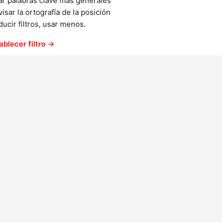
ar palabras clave más generales
isar la ortografía de la posición
ucir filtros, usar menos.
ablecer filtro →