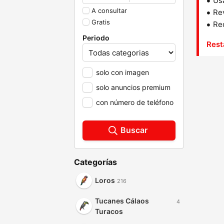
Us
A consultar
Rev
Gratis
Red
Periodo
Rest
solo con imagen
solo anuncios premium
con número de teléfono
Buscar
Categorías
Loros
216
Tucanes Cálaos
4
Turacos