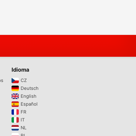
Idioma
os
CZ‎
Deutsch‎
English‎
Español‎
FR‎
IT‎
NL‎
PL‎