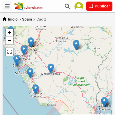
Publicar
Inicio
>
Spain
>
Cádiz
+
−