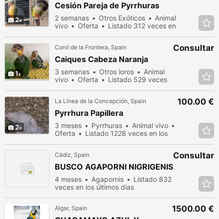
Cesión Pareja de Pyrrhuras
2 semanas
Otros Exóticos
Animal
2
vivo
Oferta
Listado 312 veces en
los últimos dias
Consultar
Conil de la Frontera, Spain
Caiques Cabeza Naranja
3 semanas
Otros loros
Animal
1
vivo
Oferta
Listado 529 veces
en los últimos dias
100.00 €
La Línea de la Concepción, Spain
Pyrrhura Papillera
3 meses
Pyrrhuras
Animal vivo
2
Oferta
Listado 1228 veces en los
últimos dias
Consultar
Cádiz, Spain
BUSCO AGAPORNI NIGRIGENIS
4 meses
Agapornis
Listado 832
veces en los últimos dias
1500.00 €
Algar, Spain