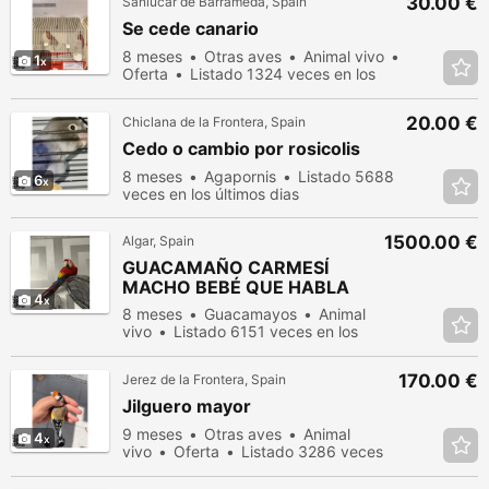
30.00 €
Sanlúcar de Barrameda, Spain
Se cede canario
8 meses
Otras aves
Animal vivo
1
Oferta
Listado 1324 veces en los
últimos dias
20.00 €
Chiclana de la Frontera, Spain
Cedo o cambio por rosicolis
8 meses
Agapornis
Listado 5688
6
veces en los últimos dias
1500.00 €
Algar, Spain
GUACAMAÑO CARMESÍ
MACHO BEBÉ QUE HABLA
4
8 meses
Guacamayos
Animal
vivo
Listado 6151 veces en los
últimos dias
170.00 €
Jerez de la Frontera, Spain
Jilguero mayor
9 meses
Otras aves
Animal
4
vivo
Oferta
Listado 3286 veces
en los últimos dias