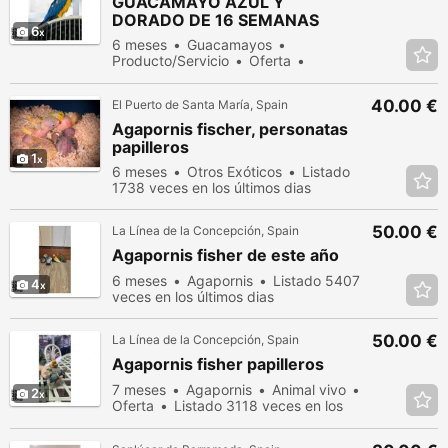
GUACAMAYO AZUL Y
DORADO DE 16 SEMANAS
6
6 meses
Guacamayos
Producto/Servicio
Oferta
Listado 3927 veces en los últimos
dias
40.00 €
El Puerto de Santa María, Spain
Agapornis fischer, personatas
papilleros
1
6 meses
Otros Exóticos
Listado
1738 veces en los últimos dias
50.00 €
La Línea de la Concepción, Spain
Agapornis fisher de este año
6 meses
Agapornis
Listado 5407
4
veces en los últimos dias
50.00 €
La Línea de la Concepción, Spain
Agapornis fisher papilleros
7 meses
Agapornis
Animal vivo
2
Oferta
Listado 3118 veces en los
últimos dias