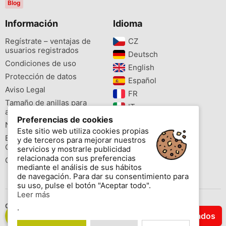
Blog
Información
Idioma
Regístrate – ventajas de
CZ‎
usuarios registrados
Deutsch‎
Condiciones de uso
English‎
Protección de datos
Español‎
Aviso Legal
FR‎
Tamaño de anillas para
IT‎
aves
Preferencias de cookies
NL‎
Newsletter
Este sitio web utiliza cookies propias
PL‎
Buscador de especies
y de terceros para mejorar nuestros
PT‎
Cites
servicios y mostrarle publicidad
relacionada con sus preferencias
Colores de las anillas
mediante el análisis de sus hábitos
de navegación. Para dar su consentimiento para
su uso, pulse el botón "Aceptar todo".
Leer más
Contáctenos
.
Filtrar Resultados
Copyright © 2026 www.aviornis.net Tablón de anuncios gratis.