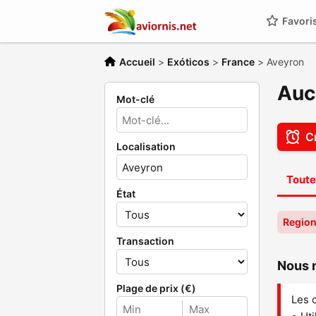
Favori
Accueil
>
Exóticos
>
France
>
Aveyron
Auc
Mot-clé
C
Localisation
Toute
État
Region
Transaction
Nous n
Plage de prix (€)
Les 