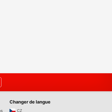
Changer de langue
os
CZ‎