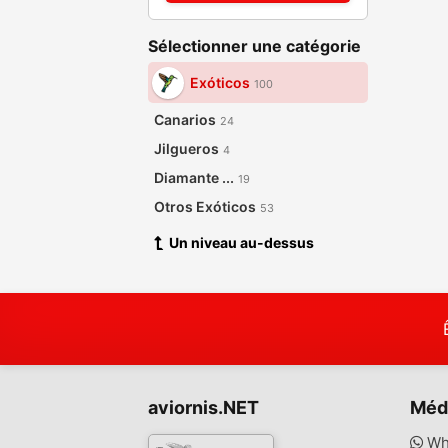
Sélectionner une catégorie
Exóticos
100
Canarios
24
Jilgueros
4
Diamante ...
19
Otros Exóticos
53
Un niveau au-dessus
aviornis.NET
Méd
Wh