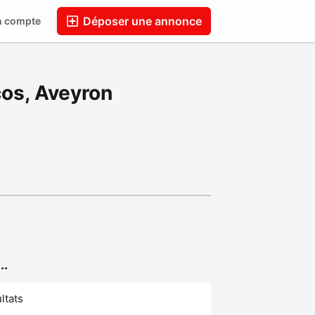
Déposer une annonce
n compte
Blog
os, Aveyron
..
ltats