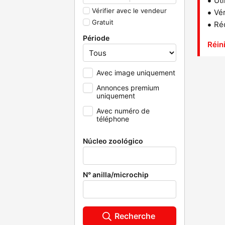
Uti
Vérifier avec le vendeur
Vér
Gratuit
Réd
Période
Réini
Avec image uniquement
Annonces premium
uniquement
Avec numéro de
téléphone
Núcleo zoológico
N° anilla/microchip
Recherche