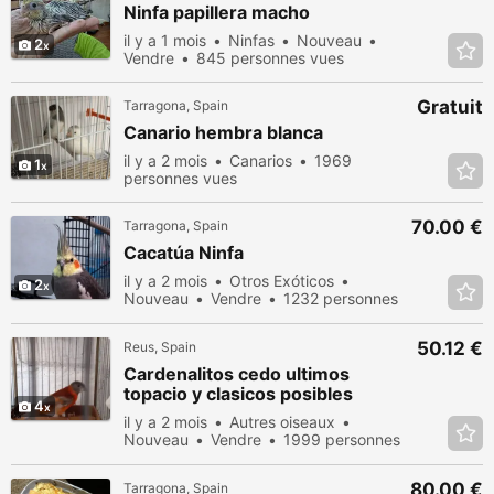
Ninfa papillera macho
il y a 1 mois
Ninfas
Nouveau
2
Vendre
845 personnes vues
Gratuit
Tarragona, Spain
Canario hembra blanca
il y a 2 mois
Canarios
1969
1
personnes vues
70.00 €
Tarragona, Spain
Cacatúa Ninfa
il y a 2 mois
Otros Exóticos
2
Nouveau
Vendre
1232 personnes
vues
50.12 €
Reus, Spain
Cardenalitos cedo ultimos
topacio y clasicos posibles
4
portadores
il y a 2 mois
Autres oiseaux
Nouveau
Vendre
1999 personnes
vues
80.00 €
Tarragona, Spain