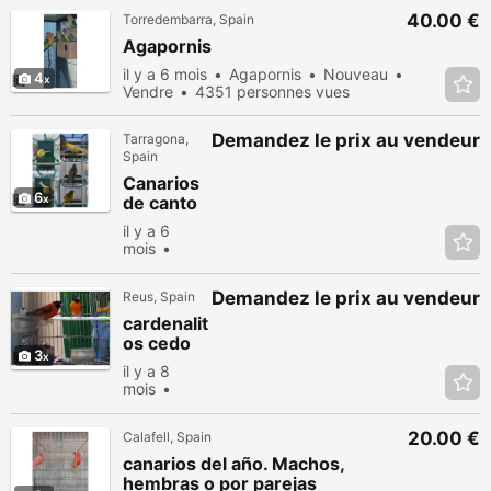
40.00 €
Torredembarra, Spain
Agapornis
il y a 6 mois
Agapornis
Nouveau
4
Vendre
4351 personnes vues
Demandez le prix au vendeur
Tarragona,
Spain
Canarios
6
de canto
timbrado
il y a 6
español
mois
Autres
oiseaux
Demandez le prix au vendeur
Reus, Spain
5678
personnes
cardenalit
vues
os cedo
3
posibles
il y a 8
portadore
mois
s y
Otros
topacios
Exóticos
20.00 €
Calafell, Spain
Nouveau
Vendre
canarios del año. Machos,
5309
hembras o por parejas