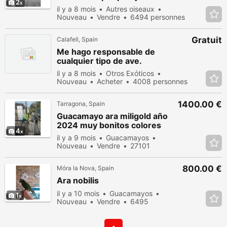
personnes
2
il y a 8 mois
Autres oiseaux
vues
Nouveau
Vendre
6494 personnes
vues
Gratuit
Calafell, Spain
Me hago responsable de
cualquier tipo de ave.
il y a 8 mois
Otros Exóticos
Nouveau
Acheter
4008 personnes
vues
1400.00 €
Tarragona, Spain
Guacamayo ara miligold año
2024 muy bonitos colores
4
il y a 9 mois
Guacamayos
Nouveau
Vendre
27101
personnes vues
800.00 €
Móra la Nova, Spain
Ara nobilis
il y a 10 mois
Guacamayos
1
Nouveau
Vendre
6495
personnes vues