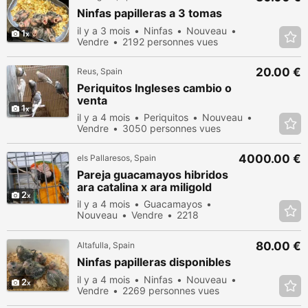
Ninfas papilleras a 3 tomas
il y a 3 mois
Ninfas
Nouveau
1
Vendre
2192 personnes vues
20.00 €
Reus, Spain
Periquitos Ingleses cambio o
venta
1
il y a 4 mois
Periquitos
Nouveau
Vendre
3050 personnes vues
4000.00 €
els Pallaresos, Spain
Pareja guacamayos hibridos
ara catalina x ara miligold
2
il y a 4 mois
Guacamayos
Nouveau
Vendre
2218
personnes vues
80.00 €
Altafulla, Spain
Ninfas papilleras disponibles
il y a 4 mois
Ninfas
Nouveau
2
Vendre
2269 personnes vues