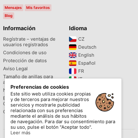
Mensajes
Mis favoritos
Blog
Información
Idioma
Regístrate – ventajas de
CZ‎
usuarios registrados
Deutsch‎
Condiciones de uso
English‎
Protección de datos
Español‎
Aviso Legal
FR‎
Tamaño de anillas para
IT‎
aves
Preferencias de cookies
NL‎
Newsletter
Este sitio web utiliza cookies propias
PL‎
Buscador de especies
y de terceros para mejorar nuestros
PT‎
Cites
servicios y mostrarle publicidad
relacionada con sus preferencias
Colores de las anillas
mediante el análisis de sus hábitos
de navegación. Para dar su consentimiento para
su uso, pulse el botón "Aceptar todo".
Leer más