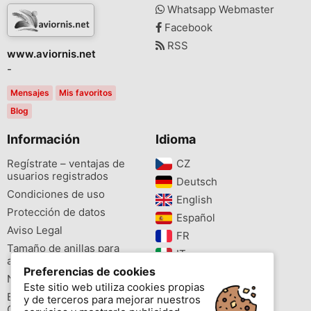
Whatsapp Webmaster
Facebook
RSS
www.aviornis.net
-
Mensajes
Mis favoritos
Blog
Información
Idioma
Regístrate – ventajas de
CZ‎
usuarios registrados
Deutsch‎
Condiciones de uso
English‎
Protección de datos
Español‎
Aviso Legal
FR‎
Tamaño de anillas para
IT‎
aves
Preferencias de cookies
NL‎
Newsletter
Este sitio web utiliza cookies propias
PL‎
Buscador de especies
y de terceros para mejorar nuestros
PT‎
Cites