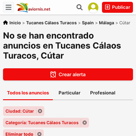
Publicar
Inicio
>
Tucanes Cálaos Turacos
>
Spain
>
Málaga
>
Cútar
No se han encontrado
anuncios en Tucanes Cálaos
Turacos, Cútar
Crear alerta
Todos los anuncios
Particular
Profesional
Ciudad: Cútar
Categoría: Tucanes Cálaos Turacos
Eliminar todo