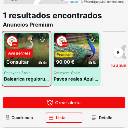
Leaflet
| © OpenStreetMap contributors
1 resultados encontrados
Anuncios Premium
PRO
PRO
Ave del mes
Premium
Premium
Consultar
90.00 €
4
6
Tu anunc
Ontinyent, Spain
Ontinyent, Spain
Balearica regulorum - Grullas coronadas
Pavos reales Azul Joven de 2025
Crear alerta
Cuadrícula
Lista
Detalle