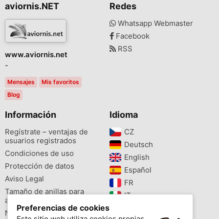
aviornis.NET
Redes
Whatsapp Webmaster
Facebook
RSS
www.aviornis.net
-
Mensajes
Mis favoritos
Blog
Información
Idioma
Regístrate – ventajas de
CZ‎
usuarios registrados
Deutsch‎
Condiciones de uso
English‎
Protección de datos
Español‎
Aviso Legal
FR‎
Tamaño de anillas para
IT‎
aves
Preferencias de cookies
NL‎
Newsletter
Este sitio web utiliza cookies propias