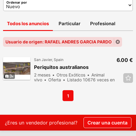
Ordenar por
Todos los anuncios
Particular
Profesional
Usuario de origen: RAFAEL ANDRES GARCIA PARDO
6.00 €
San Javier, Spain
Periquitos australianos
2 meses
Otros Exóticos
Animal
3
vivo
Oferta
Listado 10676 veces en
los últimos dias
1
¿Eres un vendedor profesional?
Crear una cuenta