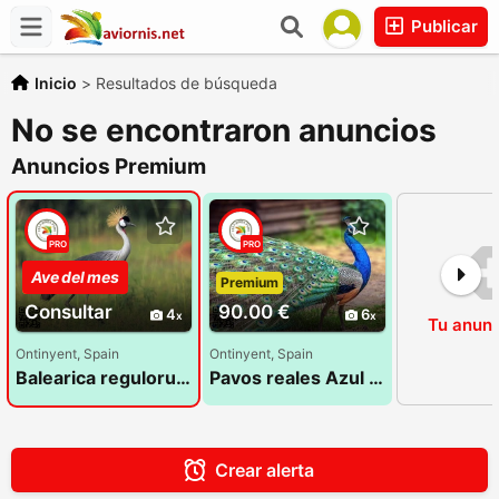
Publicar
Inicio
>
Resultados de búsqueda
No se encontraron anuncios
Anuncios Premium
PRO
PRO
Ave del mes
Premium
Premium
Consultar
90.00 €
4
6
Tu anunc
Ontinyent, Spain
Ontinyent, Spain
Balearica regulorum - Grullas coronadas
Pavos reales Azul Joven de 2025
Crear alerta