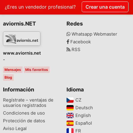
¿Eres un vendedor profesional?
Crear una cuenta
aviornis.NET
Redes
Whatsapp Webmaster
Facebook
RSS
www.aviornis.net
-
Mensajes
Mis favoritos
Blog
Información
Idioma
Regístrate – ventajas de
CZ‎
usuarios registrados
Deutsch‎
Condiciones de uso
English‎
Protección de datos
Español‎
Aviso Legal
FR‎