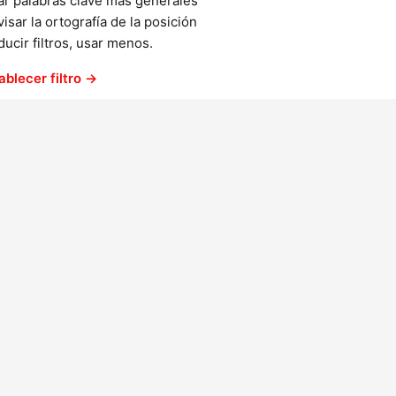
ar palabras clave más generales
isar la ortografía de la posición
ucir filtros, usar menos.
ablecer filtro →