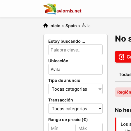
Inicio
>
Spain
>
Ávila
No 
Estoy buscando ...
Cr
Ubicación
Todos
Tipo de anuncio
Región
Transacción
No hem
Rango de precio (€)
Los 