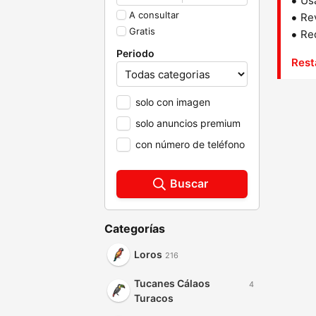
Us
A consultar
Rev
Gratis
Red
Periodo
Rest
solo con imagen
solo anuncios premium
con número de teléfono
Buscar
Categorías
Loros
216
Tucanes Cálaos
4
Turacos