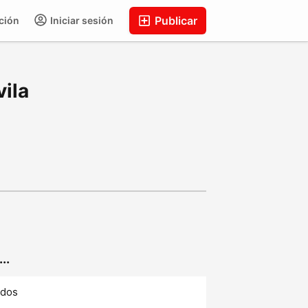
Publicar
ción
Iniciar sesión
ila
..
ados