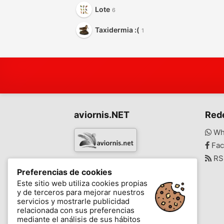
Lote
6
Taxidermia :(
1
aviornis.NET
Red
Wh
Fac
RS
www.aviornis.net
Preferencias de cookies
-
Este sitio web utiliza cookies propias
y de terceros para mejorar nuestros
Mensajes
Mis favoritos
Blog
servicios y mostrarle publicidad
relacionada con sus preferencias
mediante el análisis de sus hábitos