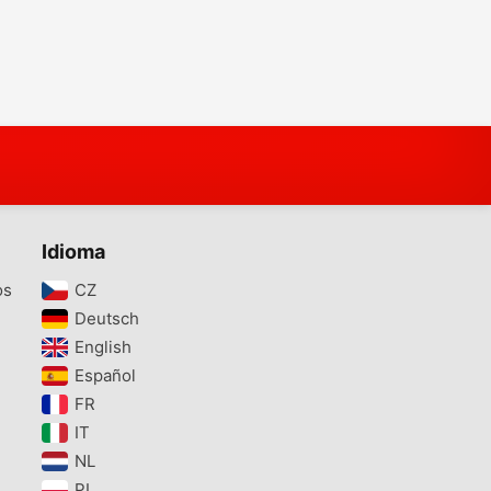
Idioma
os
CZ‎
Deutsch‎
English‎
Español‎
FR‎
IT‎
NL‎
PL‎