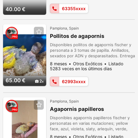
63355xxxx
40.00 €
Pamplona, Spain
Pollitos de agapornis
PRO
Disponibles pollitos de agapornis fischer y
personata a 3 tomas de papilla. Anillados,
sexados por ADN y desparasitados. Entrega
inmediata Desde 65€
8 meses
Otros Exóticos
Listado
5283 veces en los últimos dias
65.00 €
2
62993xxxx
Pamplona, Spain
Agapornis papilleros
PRO
Disponibles agapornis papilleros fischer y
personatas en varias mutaciones; yellow
face, azul, violeta, slaty, arlequín, verde,
decinos, pastelinos, opalinos... Anillados,
8 meses
Otros Exóticos
Listado