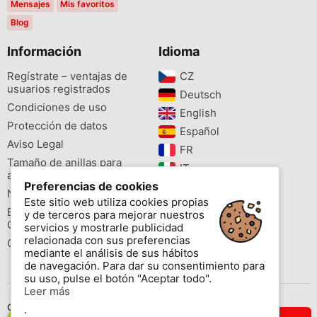
Mensajes
Mis favoritos
Blog
Información
Idioma
Regístrate – ventajas de
CZ‎
usuarios registrados
Deutsch‎
Condiciones de uso
English‎
Protección de datos
Español‎
Aviso Legal
FR‎
Tamaño de anillas para
IT‎
aves
Preferencias de cookies
NL‎
Newsletter
Este sitio web utiliza cookies propias
PL‎
Buscador de especies
y de terceros para mejorar nuestros
PT‎
Cites
servicios y mostrarle publicidad
relacionada con sus preferencias
Colores de las anillas
mediante el análisis de sus hábitos
de navegación. Para dar su consentimiento para
su uso, pulse el botón "Aceptar todo".
Leer más
Contáctenos
.