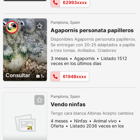
62993xxxx
Pamplona, Spain
Agapornis personata papilleros
Disponibles Agapornis personata papilleros.
Se entregan con 20-25 adaptados a papilla
a tres tomas. Anillados. Criadores
federados. Para más información contactar
3 meses
Agapornis
Listado 1512
por WhatsApp. 619485087.
veces en los últimos dias
Consultar
1
61948xxxx
Pamplona, Spain
Vendo ninfas
Tengo cara blanca Albinas Acepto cambios
4 meses
Ninfas
Animal vivo
Oferta
Listado 2036 veces en los
últimos dias