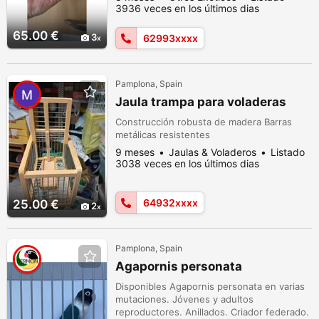
sexados por ADN y desparasitados.
3936 veces en los últimos dias
Opcional kit de empapillado. Somos
criadores federados.
65.00 €
3
62993xxxx
Pamplona, Spain
Jaula trampa para voladeras
Construcción robusta de madera Barras
metálicas resistentes
9 meses
Jaulas & Voladeros
Listado
3038 veces en los últimos dias
64932xxxx
25.00 €
2
Pamplona, Spain
Agapornis personata
Disponibles Agapornis personata en varias
mutaciones. Jóvenes y adultos
reproductores. Anillados. Criador federado.