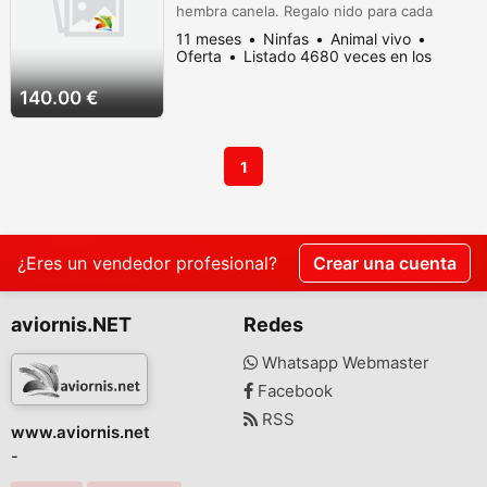
hembra canela. Regalo nido para cada
pareja.
11 meses
Ninfas
Animal vivo
Oferta
Listado 4680 veces en los
últimos dias
140.00 €
1
¿Eres un vendedor profesional?
Crear una cuenta
aviornis.NET
Redes
Whatsapp Webmaster
Facebook
RSS
www.aviornis.net
-