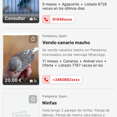
Para más información contactar por
9 meses
Agapornis
Listado 8729
WhatsApp.
veces en los últimos dias
Consultar
5
61948xxxx
Pamplona, Spain
Vendo canario macho
Se vende canarios macho en Pamplona
Interesados enviar mensaje WhatsApp
11 meses
Canarios
Animal vivo
Oferta
Listado 7787 veces en los
últimos dias
+3460862xxxx
20.00 €
3
Pamplona, Spain
Ninfas
Hola tengo 2 parejas de ninfas. Pareja de
albinas. Pareja de macho cara blanca y