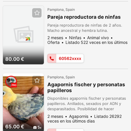
Pamplona, Spain
Pareja reproductora de ninfas
Pareja reproductora de ninfas de 2 años.
Macho ancestral y hembra lutina.
2 meses
Ninfas
Animal vivo
Oferta
Listado 522 veces en los últimos
dias
60562xxxx
80.00 €
Pamplona, Spain
Agapornis fischer y personatas
PRO
papilleros
Disponibles agapornis fischer y personatas
papilleros. Anillados, sexados por ADN y
desparasitados. Posibilidad de hacer
parejas no consanguíneas. Opcional kit de
2 meses
Agapornis
Listado 26292
empapillado para poder criar a tu pollito
veces en los últimos dias
hasta el destete. Somos criadores
65.00 €
5
federados.