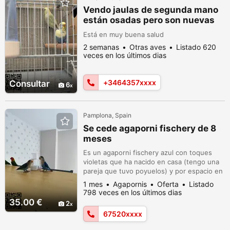
Vendo jaulas de segunda mano
están osadas pero son nuevas
canarios periquitos Y diamantes
Está en muy buena salud
2 semanas
Otras aves
Listado 620
veces en los últimos dias
+3464357xxxx
Consultar
6
Pamplona, Spain
Se cede agaporni fischery de 8
meses
Es un agaporni fischery azul con toques
violetas que ha nacido en casa (tengo una
pareja que tuvo poyuelos) y por espacio en
la jaula y para su confort creo que estaría
1 mes
Agapornis
Oferta
Listado
mejor con otra familia que le diera la
798 veces en los últimos dias
atención individual que se merece. Nació
35.00 €
2
en noviembre de 2025. En una foto
67520xxxx
aparece con sus padres y un hermano, en
otro con una hermana.