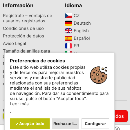
Información
Idioma
Regístrate – ventajas de
CZ‎
usuarios registrados
Deutsch‎
Condiciones de uso
English‎
Protección de datos
Español‎
Aviso Legal
FR‎
Tamaño de anillas para
IT‎
aves
Preferencias de cookies
NL‎
Newsletter
Este sitio web utiliza cookies propias
PL‎
Buscador de especies
y de terceros para mejorar nuestros
PT‎
Cites
servicios y mostrarle publicidad
relacionada con sus preferencias
Colores de las anillas
mediante el análisis de sus hábitos
de navegación. Para dar su consentimiento para
su uso, pulse el botón "Aceptar todo".
Leer más
Contáctenos
.
Filtrar Resultados
Copyright © 2026 www.aviornis.net Tablón de anuncios gratis.
✓ Aceptar todo
Rechazar todo
Configurar