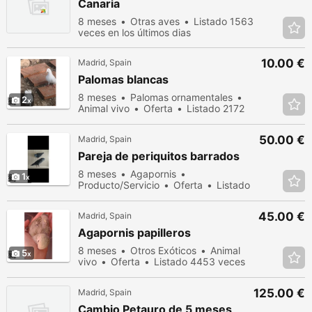
Canaria
8 meses
Otras aves
Listado 1563
veces en los últimos dias
10.00 €
Madrid, Spain
Palomas blancas
8 meses
Palomas ornamentales
2
Animal vivo
Oferta
Listado 2172
veces en los últimos dias
50.00 €
Madrid, Spain
Pareja de periquitos barrados
8 meses
Agapornis
1
Producto/Servicio
Oferta
Listado
6780 veces en los últimos dias
45.00 €
Madrid, Spain
Agapornis papilleros
8 meses
Otros Exóticos
Animal
5
vivo
Oferta
Listado 4453 veces
en los últimos dias
125.00 €
Madrid, Spain
Cambio Petauro de 5 meses