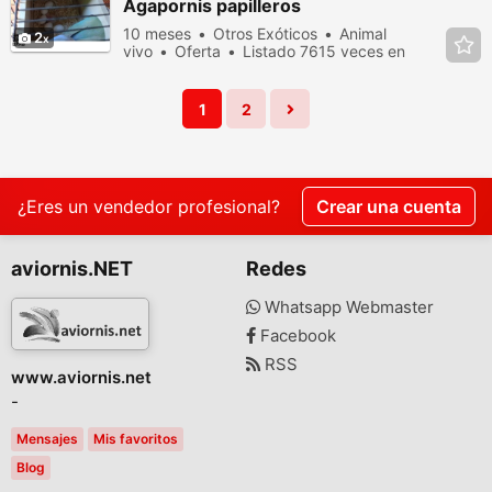
Agapornis papilleros
10 meses
Otros Exóticos
Animal
2
vivo
Oferta
Listado 7615 veces en
los últimos dias
1
2
¿Eres un vendedor profesional?
Crear una cuenta
aviornis.NET
Redes
Whatsapp Webmaster
Facebook
RSS
www.aviornis.net
-
Mensajes
Mis favoritos
Blog