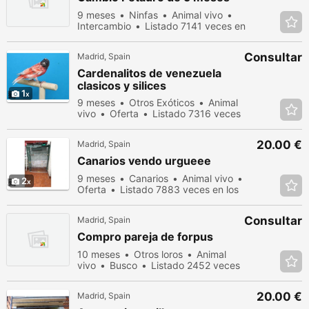
9 meses
Ninfas
Animal vivo
Intercambio
Listado 7141 veces en
los últimos dias
Consultar
Madrid, Spain
Cardenalitos de venezuela
clasicos y silices
1
9 meses
Otros Exóticos
Animal
vivo
Oferta
Listado 7316 veces
en los últimos dias
20.00 €
Madrid, Spain
Canarios vendo urgueee
9 meses
Canarios
Animal vivo
2
Oferta
Listado 7883 veces en los
últimos dias
Consultar
Madrid, Spain
Compro pareja de forpus
10 meses
Otros loros
Animal
vivo
Busco
Listado 2452 veces
en los últimos dias
20.00 €
Madrid, Spain