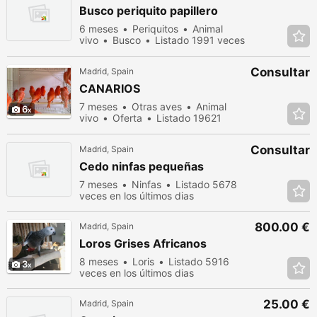
Busco periquito papillero
6 meses
Periquitos
Animal
vivo
Busco
Listado 1991 veces
en los últimos dias
Consultar
Madrid, Spain
CANARIOS
7 meses
Otras aves
Animal
6
vivo
Oferta
Listado 19621
veces en los últimos dias
Consultar
Madrid, Spain
Cedo ninfas pequeñas
7 meses
Ninfas
Listado 5678
veces en los últimos dias
800.00 €
Madrid, Spain
Loros Grises Africanos
8 meses
Loris
Listado 5916
3
veces en los últimos dias
25.00 €
Madrid, Spain