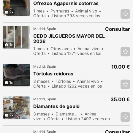
Ofrezco Agapornis cotorras
1 mes
Pyrrhuras
Animal vivo
2
Oferta
Listado 793 veces en los
últimos dias
Consultar
Madrid, Spain
CEDO JILGUEROS MAYOR DEL
2026
1
1 mes
Otras aves
Animal vivo
Oferta
Listado 1271 veces en los
últimos dias
10.00 €
Madrid, Spain
Tórtolas reidoras
3 meses
Tórtolas
Animal vivo
1
Oferta
Listado 1262 veces en los
últimos dias
35.00 €
Madrid, Spain
Diamantes de gould
3 meses
Diamante ...
Animal
2
vivo
Oferta
Listado 2497 veces en
los últimos dias
Consultar
Madrid, Spain