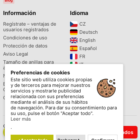
Blog
Información
Idioma
Regístrate – ventajas de
CZ‎
usuarios registrados
Deutsch‎
Condiciones de uso
English‎
Protección de datos
Español‎
Aviso Legal
FR‎
Tamaño de anillas para
IT‎
aves
Preferencias de cookies
NL‎
Newsletter
Este sitio web utiliza cookies propias
PL‎
Buscador de especies
y de terceros para mejorar nuestros
PT‎
Cites
servicios y mostrarle publicidad
relacionada con sus preferencias
Colores de las anillas
mediante el análisis de sus hábitos
de navegación. Para dar su consentimiento para
su uso, pulse el botón "Aceptar todo".
Leer más
Contáctenos
.
Filtrar Resultados
Copyright © 2026 www.aviornis.net Tablón de anuncios gratis.