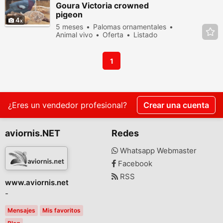
Goura Victoria crowned
pigeon
4
5 meses
Palomas ornamentales
Animal vivo
Oferta
Listado
27719 veces en los últimos dias
1
¿Eres un vendedor profesional?
Crear una cuenta
aviornis.NET
Redes
Whatsapp Webmaster
Facebook
RSS
www.aviornis.net
-
Mensajes
Mis favoritos