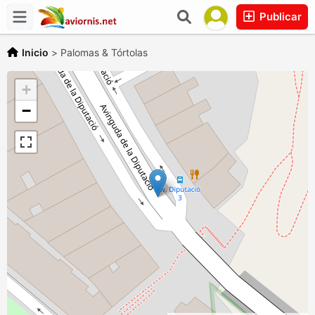
Publicar
Inicio
>
Palomas & Tórtolas
+
−