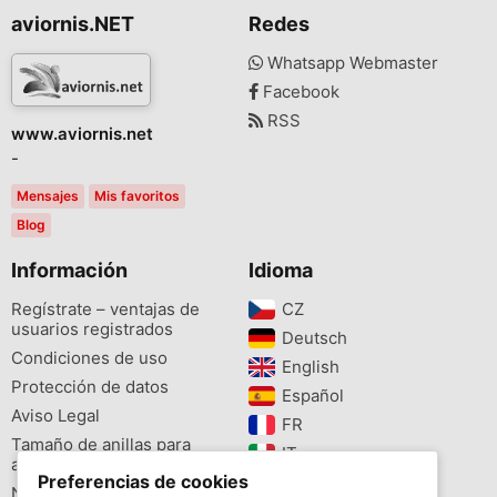
aviornis.NET
Redes
Whatsapp Webmaster
Facebook
RSS
www.aviornis.net
-
Mensajes
Mis favoritos
Blog
Información
Idioma
Regístrate – ventajas de
CZ‎
usuarios registrados
Deutsch‎
Condiciones de uso
English‎
Protección de datos
Español‎
Aviso Legal
FR‎
Tamaño de anillas para
IT‎
aves
Preferencias de cookies
NL‎
Newsletter