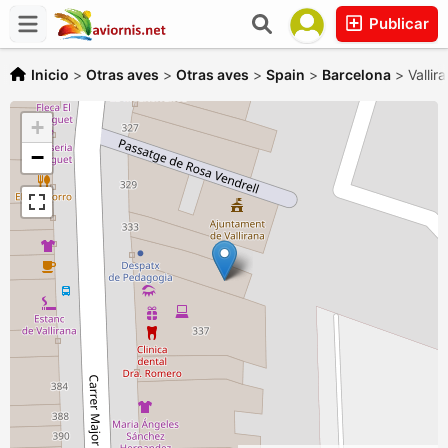
Publicar
Inicio
>
Otras aves
>
Otras aves
>
Spain
>
Barcelona
>
Vallir
+
−