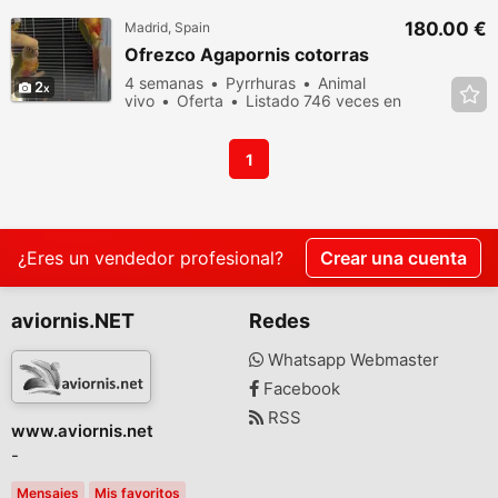
180.00 €
Madrid, Spain
Ofrezco Agapornis cotorras
4 semanas
Pyrrhuras
Animal
2
vivo
Oferta
Listado 746 veces en
los últimos dias
1
¿Eres un vendedor profesional?
Crear una cuenta
aviornis.NET
Redes
Whatsapp Webmaster
Facebook
RSS
www.aviornis.net
-
Mensajes
Mis favoritos