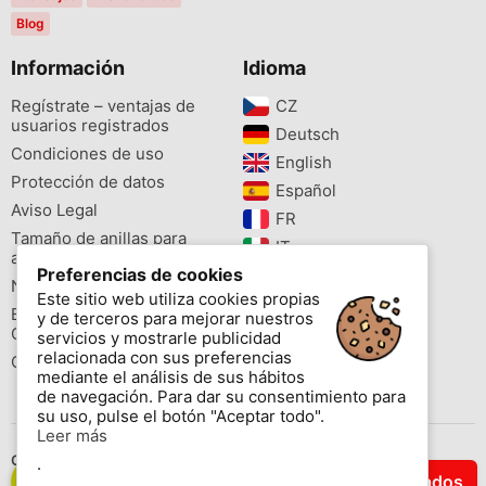
Blog
Información
Idioma
Regístrate – ventajas de
CZ‎
usuarios registrados
Deutsch‎
Condiciones de uso
English‎
Protección de datos
Español‎
Aviso Legal
FR‎
Tamaño de anillas para
IT‎
aves
Preferencias de cookies
NL‎
Newsletter
Este sitio web utiliza cookies propias
PL‎
Buscador de especies
y de terceros para mejorar nuestros
PT‎
Cites
servicios y mostrarle publicidad
relacionada con sus preferencias
Colores de las anillas
mediante el análisis de sus hábitos
de navegación. Para dar su consentimiento para
su uso, pulse el botón "Aceptar todo".
Leer más
Contáctenos
.
Filtrar Resultados
Copyright © 2026 www.aviornis.net Tablón de anuncios gratis.