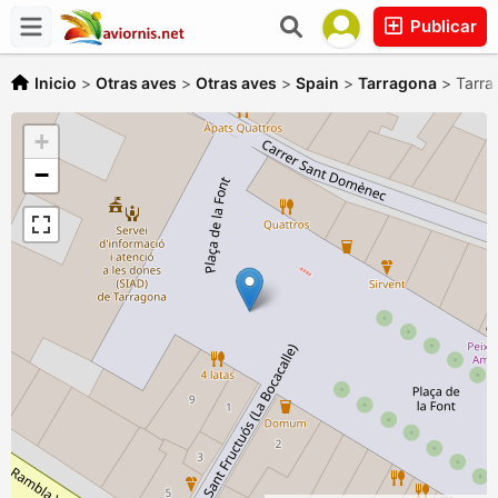
Publicar
Inicio
>
Otras aves
>
Otras aves
>
Spain
>
Tarragona
>
Tarra
+
−