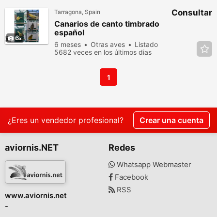
Consultar
Tarragona, Spain
Canarios de canto timbrado
español
6
6 meses
Otras aves
Listado
5682 veces en los últimos dias
1
¿Eres un vendedor profesional?
Crear una cuenta
aviornis.NET
Redes
Whatsapp Webmaster
Facebook
RSS
www.aviornis.net
-