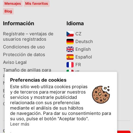
Mensajes
Mis favoritos
Blog
Información
Idioma
Regístrate – ventajas de
CZ‎
usuarios registrados
Deutsch‎
Condiciones de uso
English‎
Protección de datos
Español‎
Aviso Legal
FR‎
Tamaño de anillas para
IT‎
aves
Preferencias de cookies
NL‎
Newsletter
Este sitio web utiliza cookies propias
PL‎
Buscador de especies
y de terceros para mejorar nuestros
PT‎
Cites
servicios y mostrarle publicidad
relacionada con sus preferencias
Colores de las anillas
mediante el análisis de sus hábitos
de navegación. Para dar su consentimiento para
su uso, pulse el botón "Aceptar todo".
Leer más
Contáctenos
.