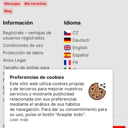
Mensajes
Mis favoritos
Blog
Información
Idioma
Regístrate – ventajas de
CZ‎
usuarios registrados
Deutsch‎
Condiciones de uso
English‎
Protección de datos
Español‎
Aviso Legal
FR‎
Tamaño de anillas para
IT‎
aves
Preferencias de cookies
NL‎
Newsletter
Este sitio web utiliza cookies propias
PL‎
Buscador de especies
y de terceros para mejorar nuestros
PT‎
Cites
servicios y mostrarle publicidad
relacionada con sus preferencias
Colores de las anillas
mediante el análisis de sus hábitos
de navegación. Para dar su consentimiento para
su uso, pulse el botón "Aceptar todo".
Leer más
Contáctenos
.