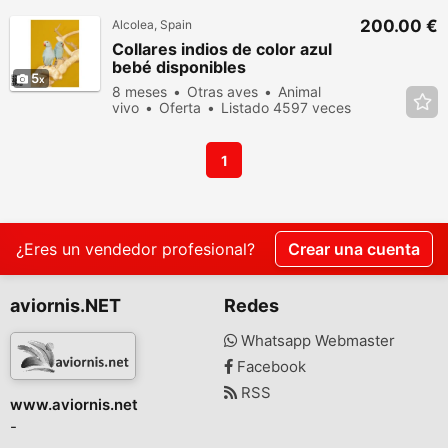
200.00 €
Alcolea, Spain
Collares indios de color azul
bebé disponibles
5
8 meses
Otras aves
Animal
vivo
Oferta
Listado 4597 veces
en los últimos dias
1
¿Eres un vendedor profesional?
Crear una cuenta
aviornis.NET
Redes
Whatsapp Webmaster
Facebook
RSS
www.aviornis.net
-