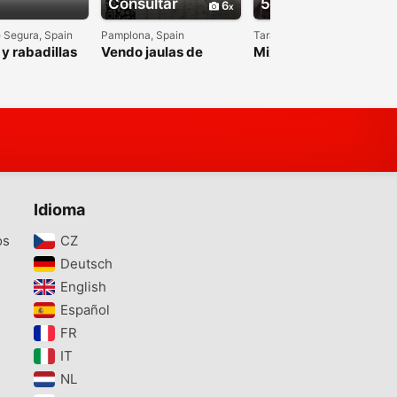
Consultar
50.00 €
6
1
e Segura, Spain
Pamplona, Spain
Tarazona, Spain
y rabadillas
Vendo jaulas de
Mixto de jilguero
segunda mano están
osadas pero son
nuevas canarios
periquitos Y
diamantes
Idioma
os
CZ‎
Deutsch‎
English‎
Español‎
FR‎
IT‎
NL‎