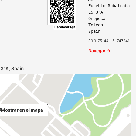
Eusebio Rubalcaba
15 3°A
Oropesa
Toledo
Escanear QR
Spain
39.9175144, -5.1747241
Navegar →
 3°A, Spain
Mostrar en el mapa