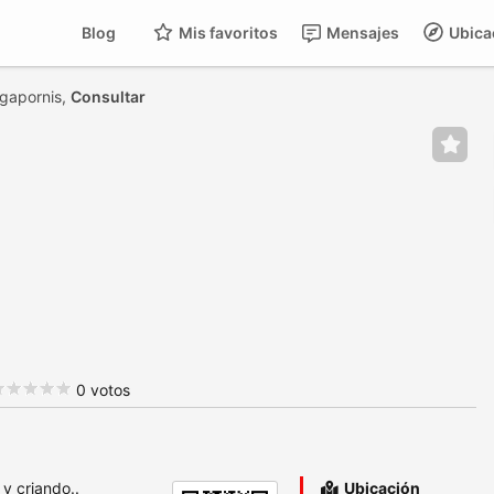
Blog
Mis favoritos
Mensajes
Ubica
Agapornis,
Consultar
0 votos
y criando..
Ubicación