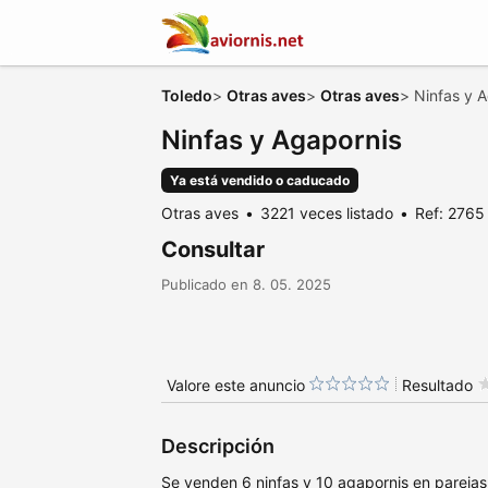
Toledo
>
Otras aves
>
Otras aves
>
Ninfas y 
Ninfas y Agapornis
Ya está vendido o caducado
Otras aves
3221 veces listado
Ref: 2765
Consultar
Publicado en 8. 05. 2025
Valore este anuncio
Resultado
Descripción
Se venden 6 ninfas y 10 agapornis en parejas 