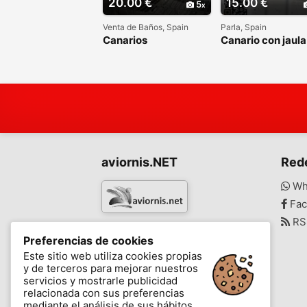
20.00 €
15.00 €
5
Venta de Baños, Spain
Parla, Spain
Canarios
Canario con jaula
aviornis.NET
Red
Wh
Fac
RS
www.aviornis.net
Preferencias de cookies
-
Este sitio web utiliza cookies propias
y de terceros para mejorar nuestros
Mensajes
Mis favoritos
Blog
servicios y mostrarle publicidad
relacionada con sus preferencias
mediante el análisis de sus hábitos