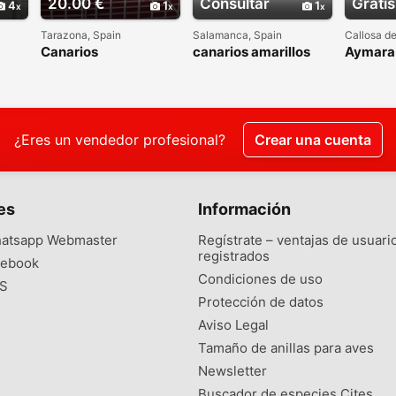
20.00 €
Consultar
Gratis
4
1
1
Tarazona, Spain
Salamanca, Spain
Callosa d
Canarios
canarios amarillos
Aymara 
¿Eres un vendedor profesional?
Crear una cuenta
es
Información
atsapp Webmaster
Regístrate – ventajas de usuari
registrados
ebook
Condiciones de uso
S
Protección de datos
Aviso Legal
Tamaño de anillas para aves
Newsletter
Buscador de especies Cites