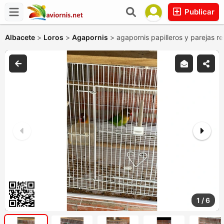
Publicar
Albacete
>
Loros
>
Agapornis
>
agapornis papilleros y parejas r
1
/
6