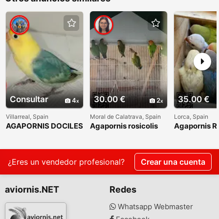
Consultar
30.00 €
35.00 €
4
2
Villarreal, Spain
Moral de Calatrava, Spain
Lorca, Spain
AGAPORNIS DOCILES
Agapornis rosicolis
Agapornis Ro
FISHER HEMBRAS
Papilleros
DESTETADAS Y
SEXADAS POR ADN
¿Eres un vendedor profesional?
Crear una cuenta
aviornis.NET
Redes
Whatsapp Webmaster