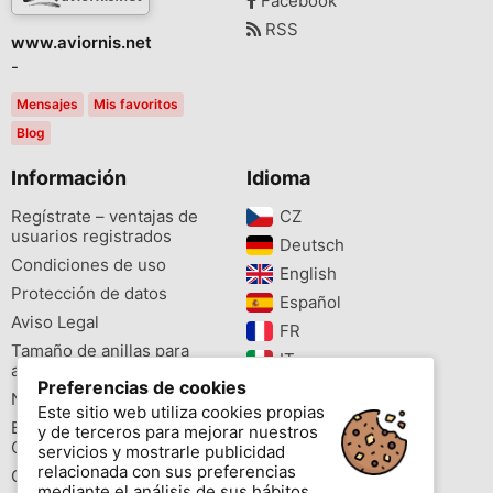
Facebook
RSS
www.aviornis.net
-
Mensajes
Mis favoritos
Blog
Información
Idioma
Regístrate – ventajas de
CZ‎
usuarios registrados
Deutsch‎
Condiciones de uso
English‎
Protección de datos
Español‎
Aviso Legal
FR‎
Tamaño de anillas para
IT‎
aves
Preferencias de cookies
NL‎
Newsletter
Este sitio web utiliza cookies propias
PL‎
Buscador de especies
y de terceros para mejorar nuestros
PT‎
Cites
servicios y mostrarle publicidad
relacionada con sus preferencias
Colores de las anillas
mediante el análisis de sus hábitos