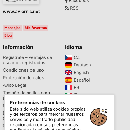
Facebook
RSS
www.aviornis.net
-
Mensajes
Mis favoritos
Blog
Información
Idioma
Regístrate – ventajas de
CZ‎
usuarios registrados
Deutsch‎
Condiciones de uso
English‎
Protección de datos
Español‎
Aviso Legal
FR‎
Tamaño de anillas para
IT‎
aves
Preferencias de cookies
NL‎
Newsletter
Este sitio web utiliza cookies propias
PL‎
Buscador de especies
y de terceros para mejorar nuestros
PT‎
Cites
servicios y mostrarle publicidad
relacionada con sus preferencias
Colores de las anillas
mediante el análisis de sus hábitos