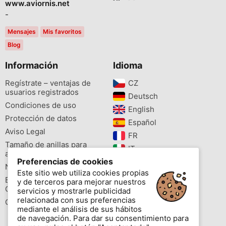
www.aviornis.net
-
Mensajes
Mis favoritos
Blog
Información
Idioma
Regístrate – ventajas de
CZ‎
usuarios registrados
Deutsch‎
Condiciones de uso
English‎
Protección de datos
Español‎
Aviso Legal
FR‎
Tamaño de anillas para
IT‎
aves
Preferencias de cookies
NL‎
Newsletter
Este sitio web utiliza cookies propias
PL‎
Buscador de especies
y de terceros para mejorar nuestros
PT‎
Cites
servicios y mostrarle publicidad
relacionada con sus preferencias
Colores de las anillas
mediante el análisis de sus hábitos
de navegación. Para dar su consentimiento para