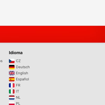
Idioma
os
CZ‎
Deutsch‎
English‎
Español‎
FR‎
IT‎
NL‎
PL‎