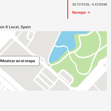
36.7213028, -4.4216366
Navegar →
on 6 Local, Spain
Mostrar en el mapa