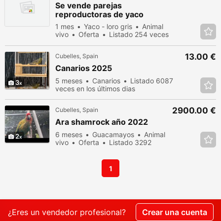
Se vende parejas
reproductoras de yaco
1 mes
Yaco - loro gris
Animal
vivo
Oferta
Listado 254 veces
en los últimos dias
13.00 €
Cubelles, Spain
Canarios 2025
5 meses
Canarios
Listado 6087
3
veces en los últimos dias
2900.00 €
Cubelles, Spain
Ara shamrock año 2022
6 meses
Guacamayos
Animal
2
vivo
Oferta
Listado 3292
veces en los últimos dias
1
¿Eres un vendedor profesional?
Crear una cuenta