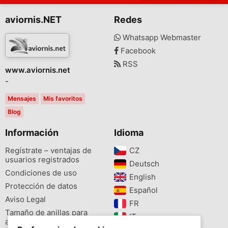
aviornis.NET
Redes
Whatsapp Webmaster
Facebook
RSS
www.aviornis.net
-
Mensajes
Mis favoritos
Blog
Información
Idioma
Regístrate – ventajas de
CZ‎
usuarios registrados
Deutsch‎
Condiciones de uso
English‎
Protección de datos
Español‎
Aviso Legal
FR‎
Tamaño de anillas para
IT‎
aves