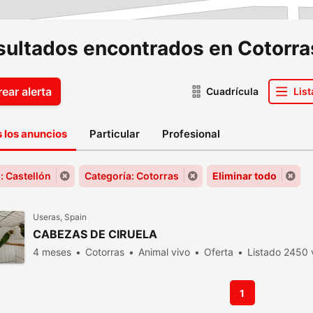
esultados encontrados en Cotorra
ear alerta
Cuadrícula
List
 los anuncios
Particular
Profesional
: Castellón
Categoría: Cotorras
Eliminar todo
Useras, Spain
CABEZAS DE CIRUELA
4 meses
Cotorras
Animal vivo
Oferta
Listado 2450 v
1