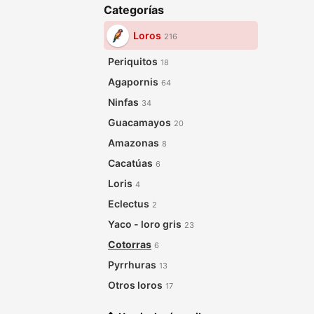
Categorías
Loros
216
Periquitos
18
Agapornis
64
Ninfas
34
Guacamayos
20
Amazonas
8
Cacatúas
6
Loris
4
Eclectus
2
Yaco - loro gris
23
Cotorras
6
Pyrrhuras
13
Otros loros
17
Accesorios para Loros
1