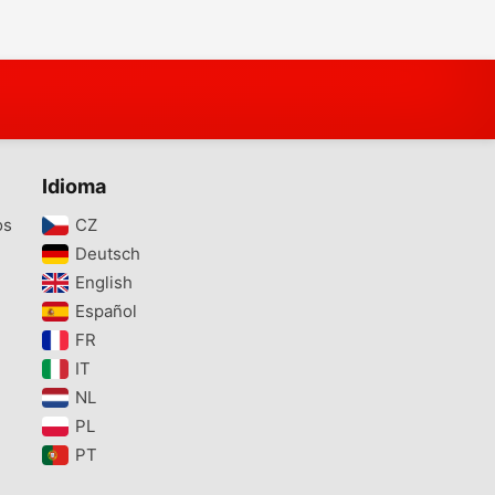
Idioma
os
CZ‎
Deutsch‎
English‎
Español‎
FR‎
IT‎
NL‎
PL‎
PT‎