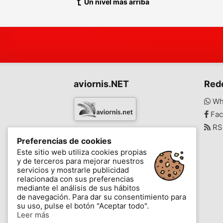
Un nivel más arriba
aviornis.NET
Red
Wh
Fac
RS
www.aviornis.net
Preferencias de cookies
-
Este sitio web utiliza cookies propias
y de terceros para mejorar nuestros
Mensajes
Mis favoritos
Blog
servicios y mostrarle publicidad
relacionada con sus preferencias
mediante el análisis de sus hábitos
de navegación. Para dar su consentimiento para
su uso, pulse el botón "Aceptar todo".
Leer más