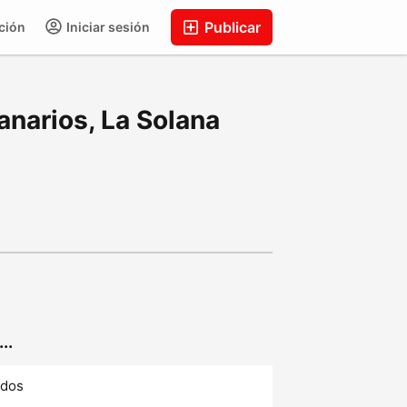
Publicar
ción
Iniciar sesión
narios, La Solana
..
ados