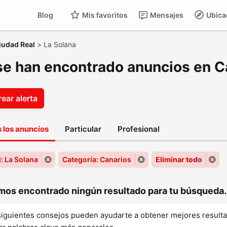
Blog
Mis favoritos
Mensajes
Ubica
iudad Real
>
La Solana
se han encontrado anuncios en Ca
ear alerta
 los anuncios
Particular
Profesional
: La Solana
Categoría: Canarios
Eliminar todo
os encontrado ningún resultado para tu búsqueda..
siguientes consejos pueden ayudarte a obtener mejores result