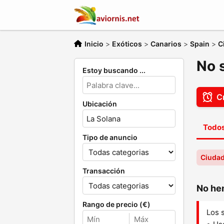
Inicio
>
Exóticos
>
Canarios
>
Spain
>
C
No 
Estoy buscando ...
Cr
Ubicación
Todos
Tipo de anuncio
Ciudad
Transacción
No hem
Rango de precio (€)
Los 