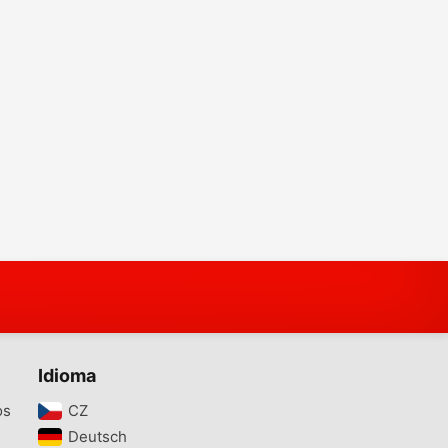
Idioma
os
CZ‎
Deutsch‎