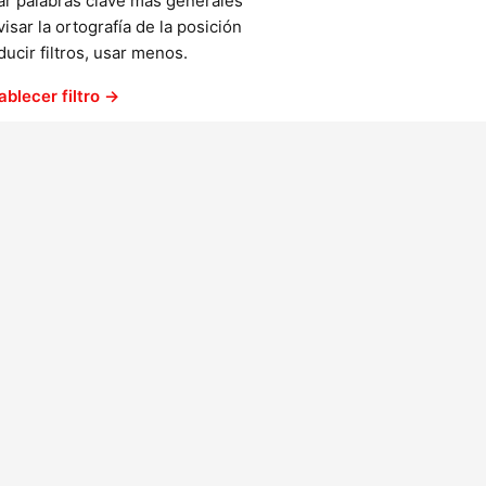
ar palabras clave más generales
isar la ortografía de la posición
ucir filtros, usar menos.
ablecer filtro →