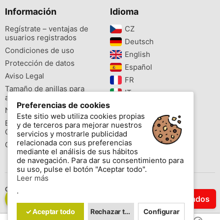
Información
Idioma
Regístrate – ventajas de
CZ‎
usuarios registrados
Deutsch‎
Condiciones de uso
English‎
Protección de datos
Español‎
Aviso Legal
FR‎
Tamaño de anillas para
IT‎
aves
Preferencias de cookies
NL‎
Newsletter
Este sitio web utiliza cookies propias
PL‎
Buscador de especies
y de terceros para mejorar nuestros
PT‎
Cites
servicios y mostrarle publicidad
relacionada con sus preferencias
Colores de las anillas
mediante el análisis de sus hábitos
de navegación. Para dar su consentimiento para
su uso, pulse el botón "Aceptar todo".
Leer más
Contáctenos
.
Filtrar Resultados
Copyright © 2026 www.aviornis.net Tablón de anuncios gratis.
✓ Aceptar todo
Rechazar todo
Configurar