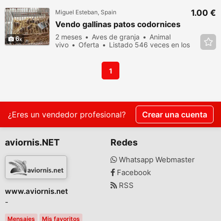
1.00 €
Miguel Esteban, Spain
Vendo gallinas patos codornices
2 meses
Aves de granja
Animal
6
vivo
Oferta
Listado 546 veces en los
últimos dias
1
¿Eres un vendedor profesional?
Crear una cuenta
aviornis.NET
Redes
Whatsapp Webmaster
Facebook
RSS
www.aviornis.net
-
Mensajes
Mis favoritos