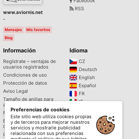
Facebook
RSS
www.aviornis.net
-
Mensajes
Mis favoritos
Blog
Información
Idioma
Regístrate – ventajas de
CZ‎
usuarios registrados
Deutsch‎
Condiciones de uso
English‎
Protección de datos
Español‎
Aviso Legal
FR‎
Tamaño de anillas para
IT‎
aves
Preferencias de cookies
NL‎
Newsletter
Este sitio web utiliza cookies propias
PL‎
Buscador de especies
y de terceros para mejorar nuestros
PT‎
Cites
servicios y mostrarle publicidad
relacionada con sus preferencias
Colores de las anillas
mediante el análisis de sus hábitos