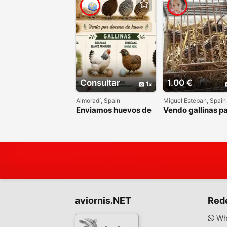
Consultar
1.00 €
1
Almoradí, Spain
Miguel Esteban, Spain
Enviamos huevos de
Vendo gallinas p
Codorniz de carne,
codornices
de gallinas
ponedoras, de
Araucanas
aviornis.NET
Red
Wh