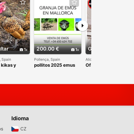
ltar
200.00 €
Gratis
1
1
1
, Spain
Pollença, Spain
Alicante, Spain
 kikas y
pollitos 2025 emus
Ofrezco codornices
ras
macho y hembra
Idioma
os
CZ‎