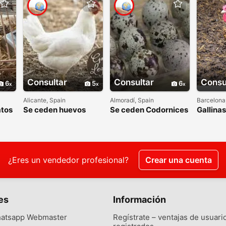
Consultar
Consultar
Consu
6
5
6
Alicante, Spain
Almoradí, Spain
Barcelona
atos
Se ceden huevos
Se ceden Codornices
Gallinas
fecundados de
de granja y de tiro de
ponedo
gallinas y otras aves
competición
de granja
¿Eres un vendedor profesional?
Crear una cuenta
es
Información
atsapp Webmaster
Regístrate – ventajas de usuari