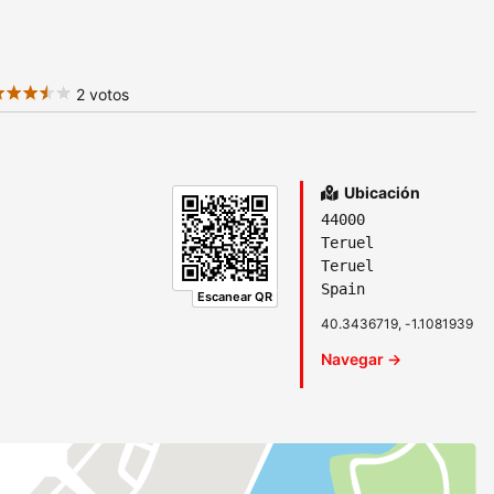
2 votos
Ubicación
44000
Teruel
Teruel
Spain
Escanear QR
40.3436719, -1.1081939
Navegar →