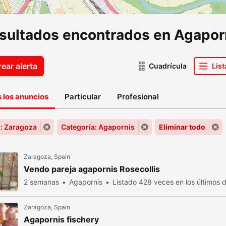
esultados encontrados en Agapor
ear alerta
Cuadrícula
List
 los anuncios
Particular
Profesional
: Zaragoza
Categoría: Agapornis
Eliminar todo
Zaragoza, Spain
Vendo pareja agapornis Rosecollis
2 semanas
Agapornis
Listado 428 veces en los últimos d
Zaragoza, Spain
Agapornis fischery