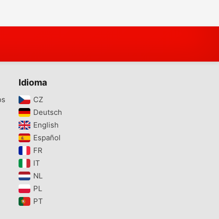
Idioma
os
CZ‎
Deutsch‎
English‎
Español‎
FR‎
IT‎
NL‎
PL‎
PT‎