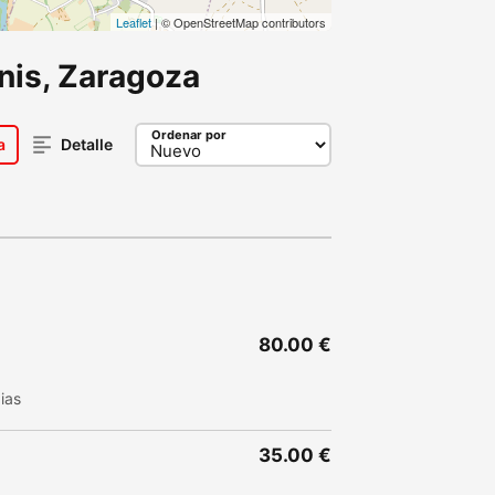
Leaflet
| © OpenStreetMap contributors
nis, Zaragoza
Ordenar por
a
Detalle
80.00 €
ias
35.00 €