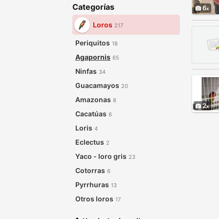
Categorías
6
Loros
217
Periquitos
18
Agapornis
65
Ninfas
34
Guacamayos
20
Amazonas
8
2
Cacatúas
6
Loris
4
Eclectus
2
Yaco - loro gris
23
Cotorras
6
Pyrrhuras
13
Otros loros
17
Accesorios para Loros
1