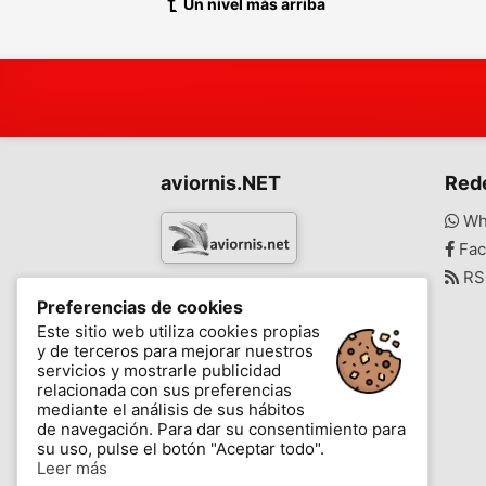
Un nivel más arriba
aviornis.NET
Red
Wh
Fac
RS
www.aviornis.net
Preferencias de cookies
-
Este sitio web utiliza cookies propias
y de terceros para mejorar nuestros
Mensajes
Mis favoritos
Blog
servicios y mostrarle publicidad
relacionada con sus preferencias
mediante el análisis de sus hábitos
de navegación. Para dar su consentimiento para
su uso, pulse el botón "Aceptar todo".
Leer más