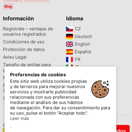
Blog
Información
Idioma
Regístrate – ventajas de
CZ‎
usuarios registrados
Deutsch‎
Condiciones de uso
English‎
Protección de datos
Español‎
Aviso Legal
FR‎
Tamaño de anillas para
IT‎
aves
Preferencias de cookies
NL‎
Newsletter
Este sitio web utiliza cookies propias
PL‎
Buscador de especies
y de terceros para mejorar nuestros
PT‎
Cites
servicios y mostrarle publicidad
relacionada con sus preferencias
Colores de las anillas
mediante el análisis de sus hábitos
de navegación. Para dar su consentimiento para
su uso, pulse el botón "Aceptar todo".
Leer más
Contáctenos
.
Filtrar Resultados
Copyright © 2026 www.aviornis.net Tablón de anuncios gratis.