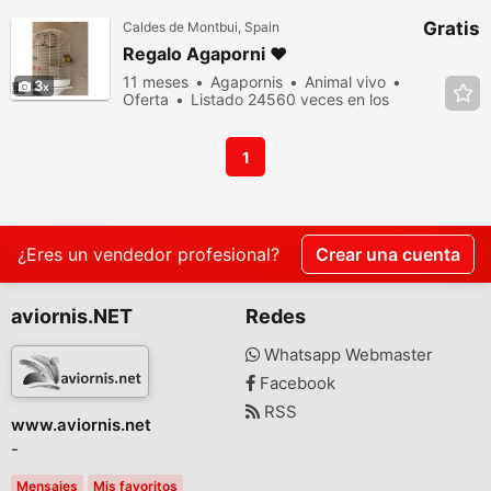
Gratis
Caldes de Montbui, Spain
Regalo Agaporni ❤️
11 meses
Agapornis
Animal vivo
3
Oferta
Listado 24560 veces en los
últimos dias
1
¿Eres un vendedor profesional?
Crear una cuenta
aviornis.NET
Redes
Whatsapp Webmaster
Facebook
RSS
www.aviornis.net
-
Mensajes
Mis favoritos