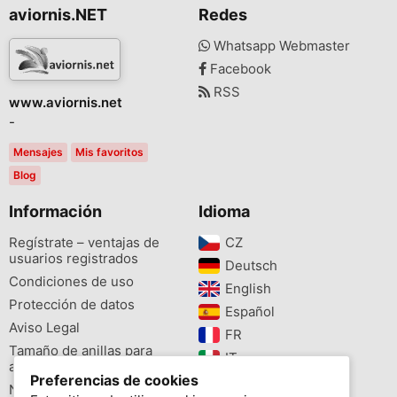
aviornis.NET
Redes
Whatsapp Webmaster
Facebook
RSS
www.aviornis.net
-
Mensajes
Mis favoritos
Blog
Información
Idioma
Regístrate – ventajas de
CZ‎
usuarios registrados
Deutsch‎
Condiciones de uso
English‎
Protección de datos
Español‎
Aviso Legal
FR‎
Tamaño de anillas para
IT‎
aves
Preferencias de cookies
NL‎
Newsletter