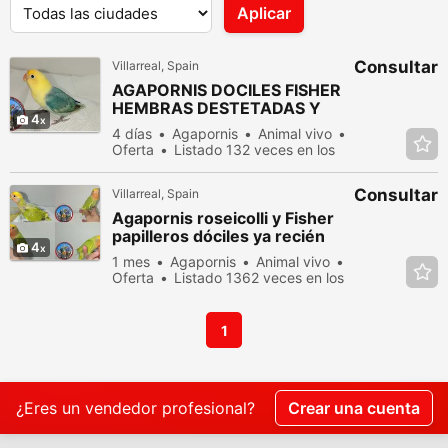
Aplicar
Consultar
Villarreal, Spain
AGAPORNIS DOCILES FISHER
HEMBRAS DESTETADAS Y
4
SEXADAS POR ADN
4 días
Agapornis
Animal vivo
Oferta
Listado 132 veces en los
últimos dias
Consultar
Villarreal, Spain
Agapornis roseicolli y Fisher
papilleros dóciles ya recién
4
destetados de papilla.
1 mes
Agapornis
Animal vivo
Oferta
Listado 1362 veces en los
últimos dias
1
¿Eres un vendedor profesional?
Crear una cuenta