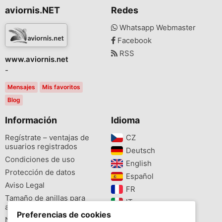
aviornis.NET
Redes
Whatsapp Webmaster
Facebook
RSS
www.aviornis.net
-
Mensajes
Mis favoritos
Blog
Información
Idioma
Regístrate – ventajas de
CZ‎
usuarios registrados
Deutsch‎
Condiciones de uso
English‎
Protección de datos
Español‎
Aviso Legal
FR‎
Tamaño de anillas para
IT‎
aves
Preferencias de cookies
NL‎
Newsletter