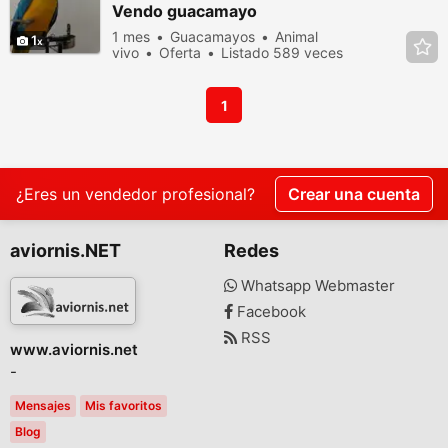
Vendo guacamayo
1 mes
Guacamayos
Animal
1
vivo
Oferta
Listado 589 veces
en los últimos dias
1
¿Eres un vendedor profesional?
Crear una cuenta
aviornis.NET
Redes
Whatsapp Webmaster
Facebook
RSS
www.aviornis.net
-
Mensajes
Mis favoritos
Blog