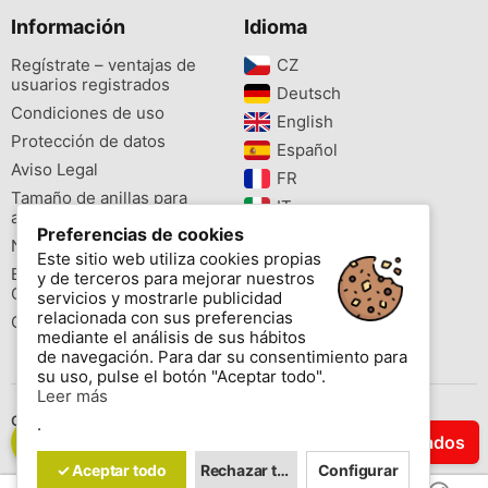
Información
Idioma
Regístrate – ventajas de
CZ‎
usuarios registrados
Deutsch‎
Condiciones de uso
English‎
Protección de datos
Español‎
Aviso Legal
FR‎
Tamaño de anillas para
IT‎
aves
Preferencias de cookies
NL‎
Newsletter
Este sitio web utiliza cookies propias
PL‎
Buscador de especies
y de terceros para mejorar nuestros
PT‎
Cites
servicios y mostrarle publicidad
relacionada con sus preferencias
Colores de las anillas
mediante el análisis de sus hábitos
de navegación. Para dar su consentimiento para
su uso, pulse el botón "Aceptar todo".
Leer más
Contáctenos
.
Filtrar Resultados
Copyright © 2026 www.aviornis.net Tablón de anuncios gratis.
✓ Aceptar todo
Rechazar todo
Configurar