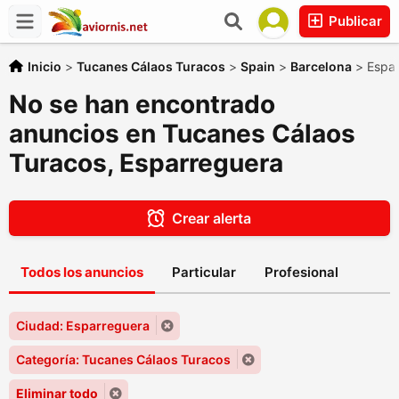
Publicar
Inicio
>
Tucanes Cálaos Turacos
>
Spain
>
Barcelona
>
Espa
No se han encontrado
anuncios en Tucanes Cálaos
Turacos, Esparreguera
Crear alerta
Todos los anuncios
Particular
Profesional
Ciudad: Esparreguera
Categoría: Tucanes Cálaos Turacos
Eliminar todo