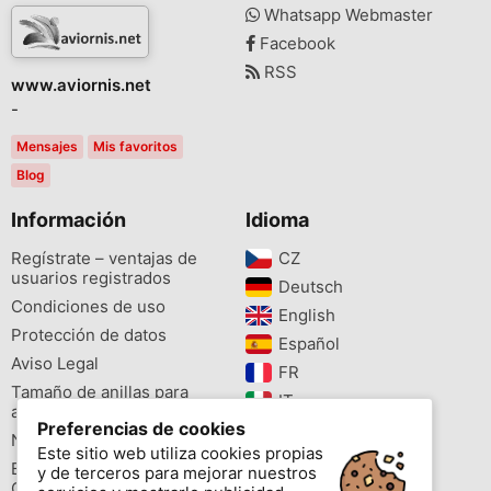
Whatsapp Webmaster
Facebook
RSS
www.aviornis.net
-
Mensajes
Mis favoritos
Blog
Información
Idioma
Regístrate – ventajas de
CZ‎
usuarios registrados
Deutsch‎
Condiciones de uso
English‎
Protección de datos
Español‎
Aviso Legal
FR‎
Tamaño de anillas para
IT‎
aves
Preferencias de cookies
NL‎
Newsletter
Este sitio web utiliza cookies propias
PL‎
Buscador de especies
y de terceros para mejorar nuestros
PT‎
Cites