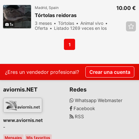
10.00 €
Madrid, Spain
Tórtolas reidoras
3 meses
Tórtolas
Animal vivo
1
Oferta
Listado 1269 veces en los
últimos dias
1
¿Eres un vendedor profesional?
Crear una cuenta
aviornis.NET
Redes
Whatsapp Webmaster
Facebook
RSS
www.aviornis.net
-
Mensajes
Mis favoritos