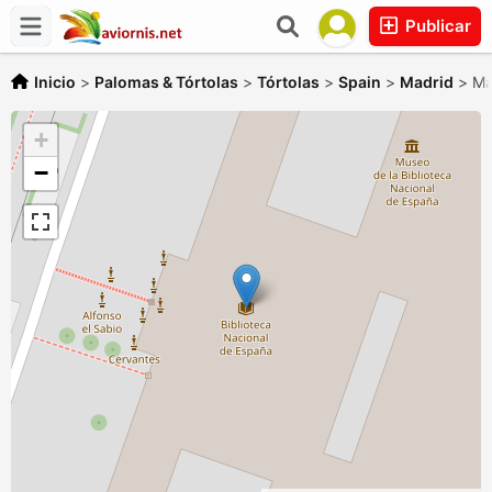
Publicar
Inicio
>
Palomas & Tórtolas
>
Tórtolas
>
Spain
>
Madrid
>
Ma
+
−