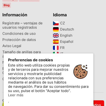
Blog
Información
Idioma
Regístrate – ventajas de
CZ‎
usuarios registrados
Deutsch‎
Condiciones de uso
English‎
Protección de datos
Español‎
Aviso Legal
FR‎
Tamaño de anillas para
IT‎
aves
Preferencias de cookies
NL‎
Newsletter
Este sitio web utiliza cookies propias
PL‎
Buscador de especies
y de terceros para mejorar nuestros
PT‎
Cites
servicios y mostrarle publicidad
relacionada con sus preferencias
Colores de las anillas
mediante el análisis de sus hábitos
de navegación. Para dar su consentimiento para
su uso, pulse el botón "Aceptar todo".
Leer más
Contáctenos
.
Filtrar Resultados
Copyright © 2026 www.aviornis.net Tablón de anuncios gratis.