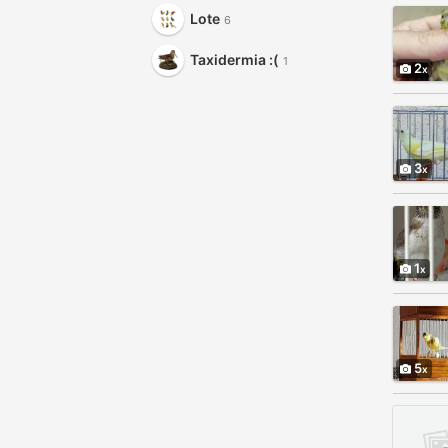
Lote
6
Taxidermia :(
1
2
3
1
5