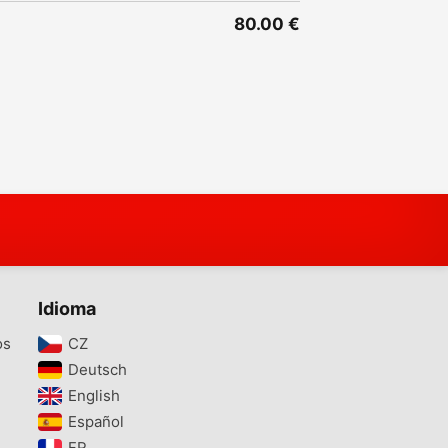
80.00 €
Idioma
os
CZ‎
Deutsch‎
English‎
Español‎
FR‎