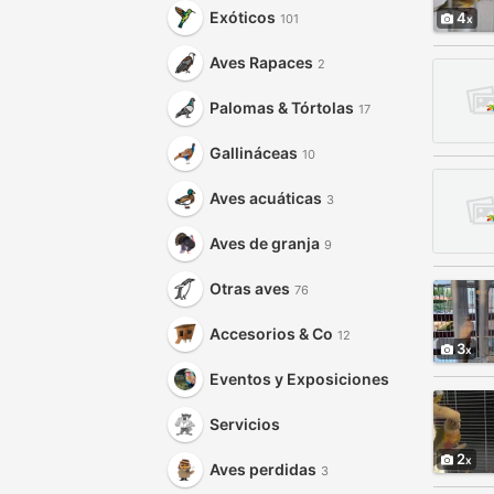
Exóticos
4
101
Aves Rapaces
2
Palomas & Tórtolas
17
Gallináceas
10
Aves acuáticas
3
Aves de granja
9
Otras aves
76
Accesorios & Co
12
3
Eventos y Exposiciones
Servicios
2
Aves perdidas
3