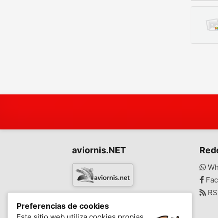
aviornis.NET
Red
Wh
Fac
RS
www.aviornis.net
Preferencias de cookies
-
Este sitio web utiliza cookies propias