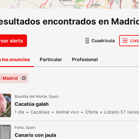
resultados encontrados en Madri
ear alerta
Cuadrícula
List
 los anuncios
Particular
Profesional
: Madrid
Boadilla del Monte, Spain
Cacatúa galah
1 día
Cacatúas
Animal vivo
Oferta
Listado 57 veces 
Parla, Spain
Canario con jaula