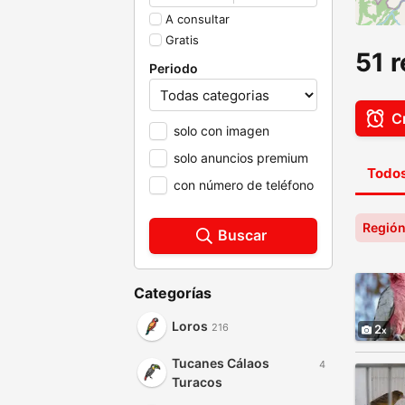
A consultar
Gratis
51 
Periodo
Cr
solo con imagen
solo anuncios premium
Todos
con número de teléfono
Región
Buscar
Categorías
Loros
216
2
Tucanes Cálaos
4
Turacos