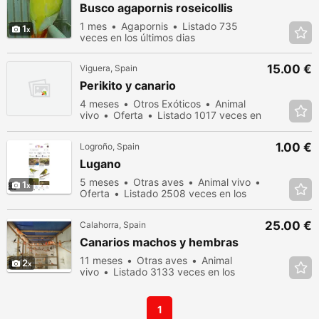
Busco agapornis roseicollis
1 mes
Agapornis
Listado 735
1
veces en los últimos dias
15.00 €
Viguera, Spain
Perikito y canario
4 meses
Otros Exóticos
Animal
vivo
Oferta
Listado 1017 veces en
los últimos dias
1.00 €
Logroño, Spain
Lugano
5 meses
Otras aves
Animal vivo
1
Oferta
Listado 2508 veces en los
últimos dias
25.00 €
Calahorra, Spain
Canarios machos y hembras
11 meses
Otras aves
Animal
2
vivo
Listado 3133 veces en los
últimos dias
1