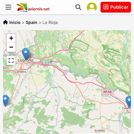
Publicar
Inicio
>
Spain
>
La Rioja
+
−