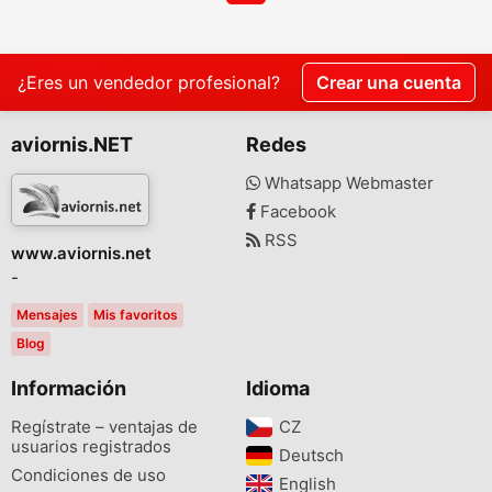
¿Eres un vendedor profesional?
Crear una cuenta
aviornis.NET
Redes
Whatsapp Webmaster
Facebook
RSS
www.aviornis.net
-
Mensajes
Mis favoritos
Blog
Información
Idioma
Regístrate – ventajas de
CZ‎
usuarios registrados
Deutsch‎
Condiciones de uso
English‎