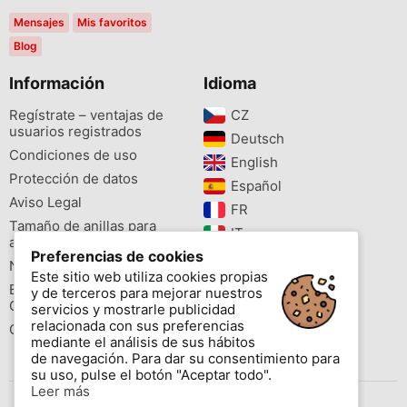
Mensajes
Mis favoritos
Blog
Información
Idioma
Regístrate – ventajas de
CZ‎
usuarios registrados
Deutsch‎
Condiciones de uso
English‎
Protección de datos
Español‎
Aviso Legal
FR‎
Tamaño de anillas para
IT‎
aves
Preferencias de cookies
NL‎
Newsletter
Este sitio web utiliza cookies propias
PL‎
Buscador de especies
y de terceros para mejorar nuestros
PT‎
Cites
servicios y mostrarle publicidad
relacionada con sus preferencias
Colores de las anillas
mediante el análisis de sus hábitos
de navegación. Para dar su consentimiento para
su uso, pulse el botón "Aceptar todo".
Leer más