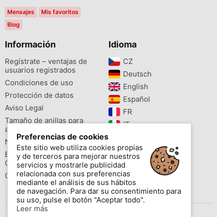
Mensajes
Mis favoritos
Blog
Información
Idioma
Regístrate – ventajas de
CZ‎
usuarios registrados
Deutsch‎
Condiciones de uso
English‎
Protección de datos
Español‎
Aviso Legal
FR‎
Tamaño de anillas para
IT‎
aves
Preferencias de cookies
NL‎
Newsletter
Este sitio web utiliza cookies propias
PL‎
Buscador de especies
y de terceros para mejorar nuestros
PT‎
Cites
servicios y mostrarle publicidad
relacionada con sus preferencias
Colores de las anillas
mediante el análisis de sus hábitos
de navegación. Para dar su consentimiento para
su uso, pulse el botón "Aceptar todo".
Leer más