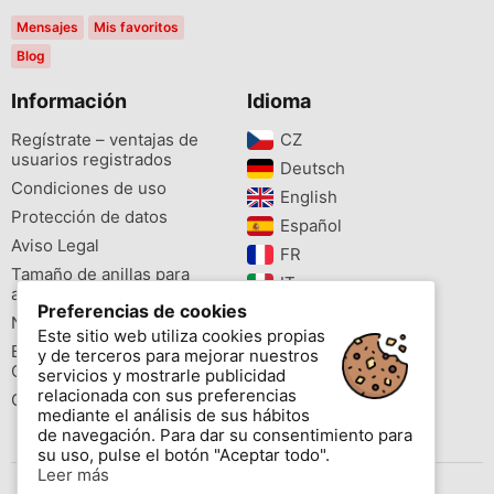
Mensajes
Mis favoritos
Blog
Información
Idioma
Regístrate – ventajas de
CZ‎
usuarios registrados
Deutsch‎
Condiciones de uso
English‎
Protección de datos
Español‎
Aviso Legal
FR‎
Tamaño de anillas para
IT‎
aves
Preferencias de cookies
NL‎
Newsletter
Este sitio web utiliza cookies propias
PL‎
Buscador de especies
y de terceros para mejorar nuestros
PT‎
Cites
servicios y mostrarle publicidad
relacionada con sus preferencias
Colores de las anillas
mediante el análisis de sus hábitos
de navegación. Para dar su consentimiento para
su uso, pulse el botón "Aceptar todo".
Leer más