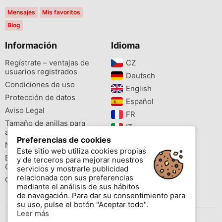
Mensajes
Mis favoritos
Blog
Información
Idioma
Regístrate – ventajas de
CZ‎
usuarios registrados
Deutsch‎
Condiciones de uso
English‎
Protección de datos
Español‎
Aviso Legal
FR‎
Tamaño de anillas para
IT‎
aves
Preferencias de cookies
NL‎
Newsletter
Este sitio web utiliza cookies propias
PL‎
Buscador de especies
y de terceros para mejorar nuestros
PT‎
Cites
servicios y mostrarle publicidad
relacionada con sus preferencias
Colores de las anillas
mediante el análisis de sus hábitos
de navegación. Para dar su consentimiento para
su uso, pulse el botón "Aceptar todo".
Leer más