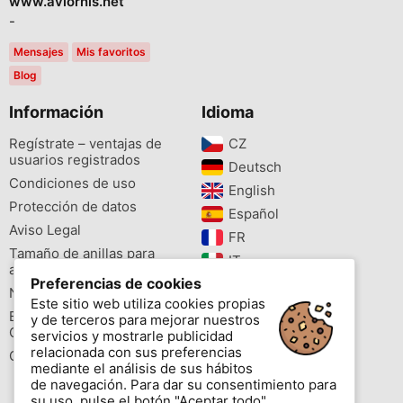
www.aviornis.net
-
Mensajes
Mis favoritos
Blog
Información
Idioma
Regístrate – ventajas de
CZ‎
usuarios registrados
Deutsch‎
Condiciones de uso
English‎
Protección de datos
Español‎
Aviso Legal
FR‎
Tamaño de anillas para
IT‎
aves
Preferencias de cookies
NL‎
Newsletter
Este sitio web utiliza cookies propias
PL‎
Buscador de especies
y de terceros para mejorar nuestros
PT‎
Cites
servicios y mostrarle publicidad
relacionada con sus preferencias
Colores de las anillas
mediante el análisis de sus hábitos
de navegación. Para dar su consentimiento para
su uso, pulse el botón "Aceptar todo".