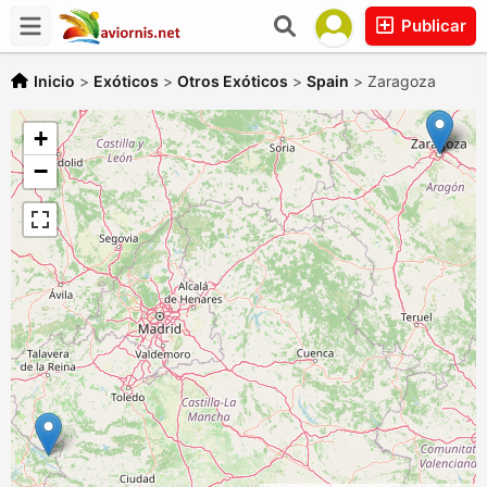
Publicar
Inicio
>
Exóticos
>
Otros Exóticos
>
Spain
>
Zaragoza
+
−