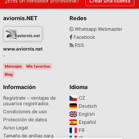
¿Eres un vendedor profesional?
Crear una cuenta
aviornis.NET
Redes
Whatsapp Webmaster
Facebook
RSS
www.aviornis.net
-
Mensajes
Mis favoritos
Blog
Información
Idioma
Regístrate – ventajas de
CZ‎
usuarios registrados
Deutsch‎
Condiciones de uso
English‎
Protección de datos
Español‎
Aviso Legal
FR‎
Tamaño de anillas para
IT‎