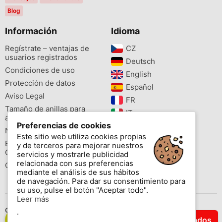
Blog
Información
Idioma
Regístrate – ventajas de
CZ‎
usuarios registrados
Deutsch‎
Condiciones de uso
English‎
Protección de datos
Español‎
Aviso Legal
FR‎
Tamaño de anillas para
IT‎
aves
Preferencias de cookies
NL‎
Newsletter
Este sitio web utiliza cookies propias
PL‎
Buscador de especies
y de terceros para mejorar nuestros
PT‎
Cites
servicios y mostrarle publicidad
relacionada con sus preferencias
Colores de las anillas
mediante el análisis de sus hábitos
de navegación. Para dar su consentimiento para
su uso, pulse el botón "Aceptar todo".
Leer más
Contáctenos
.
Filtrar Resultados
Copyright © 2026 www.aviornis.net Tablón de anuncios gratis.