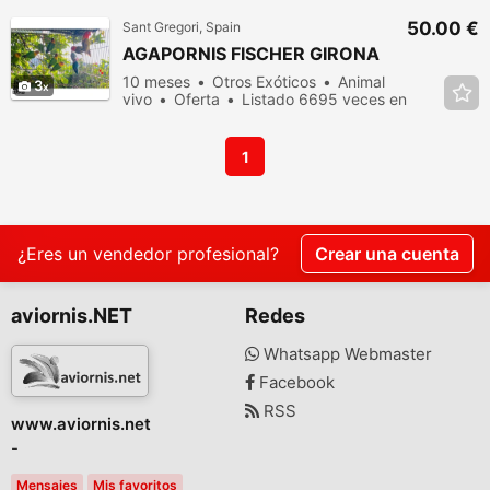
50.00 €
Sant Gregori, Spain
AGAPORNIS FISCHER GIRONA
10 meses
Otros Exóticos
Animal
3
vivo
Oferta
Listado 6695 veces en
los últimos dias
1
¿Eres un vendedor profesional?
Crear una cuenta
aviornis.NET
Redes
Whatsapp Webmaster
Facebook
RSS
www.aviornis.net
-
Mensajes
Mis favoritos