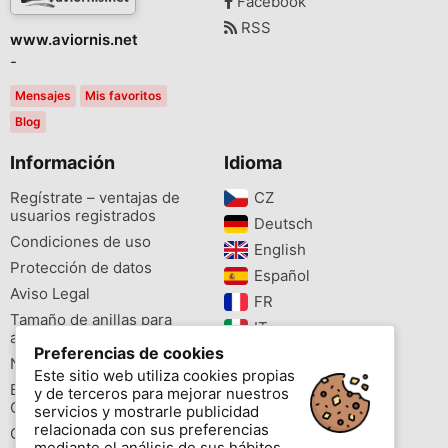
Facebook
RSS
www.aviornis.net
-
Mensajes
Mis favoritos
Blog
Información
Idioma
Regístrate – ventajas de
CZ‎
usuarios registrados
Deutsch‎
Condiciones de uso
English‎
Protección de datos
Español‎
Aviso Legal
FR‎
Tamaño de anillas para
IT‎
aves
Preferencias de cookies
NL‎
Newsletter
Este sitio web utiliza cookies propias
PL‎
Buscador de especies
y de terceros para mejorar nuestros
PT‎
Cites
servicios y mostrarle publicidad
relacionada con sus preferencias
Colores de las anillas
mediante el análisis de sus hábitos