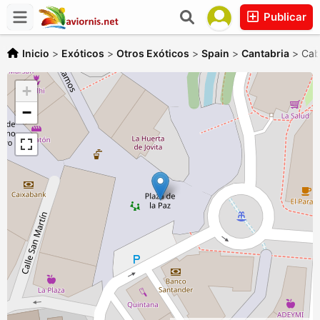
Publicar
Inicio
>
Exóticos
>
Otros Exóticos
>
Spain
>
Cantabria
>
Cab
+
−