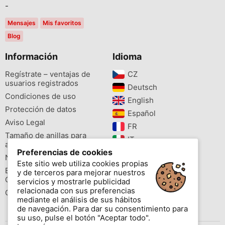
-
Mensajes
Mis favoritos
Blog
Información
Idioma
Regístrate – ventajas de
CZ‎
usuarios registrados
Deutsch‎
Condiciones de uso
English‎
Protección de datos
Español‎
Aviso Legal
FR‎
Tamaño de anillas para
IT‎
aves
Preferencias de cookies
NL‎
Newsletter
Este sitio web utiliza cookies propias
PL‎
Buscador de especies
y de terceros para mejorar nuestros
PT‎
Cites
servicios y mostrarle publicidad
relacionada con sus preferencias
Colores de las anillas
mediante el análisis de sus hábitos
de navegación. Para dar su consentimiento para
su uso, pulse el botón "Aceptar todo".